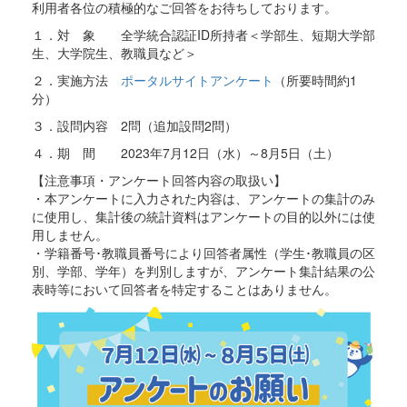
利用者各位の積極的なご回答をお待ちしております。
１．対 象 全学統合認証ID所持者＜学部生、短期大学部
生、大学院生、教職員など＞
２．実施方法
ポータルサイトアンケート
（所要時間約1
分）
３．設問内容 2問（追加設問2問）
４．期 間 2023年7月12日（水）～8月5日（土）
【注意事項・アンケート回答内容の取扱い】
・本アンケートに入力された内容は、アンケートの集計のみ
に使用し、集計後の統計資料はアンケートの目的以外には使
用しません。
・学籍番号･教職員番号により回答者属性（学生･教職員の区
別、学部、学年）を判別しますが、アンケート集計結果の公
表時等において回答者を特定することはありません。