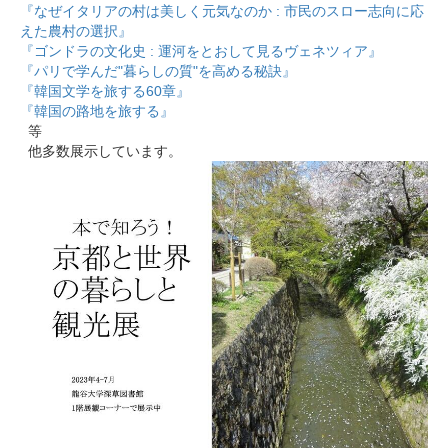
『なぜイタリアの村は美しく元気なのか : 市民のスロー志向に応
えた農村の選択』
『ゴンドラの文化史 : 運河をとおして見るヴェネツィア』
『パリで学んだ"暮らしの質"を高める秘訣』
『韓国文学を旅する60章』
『韓国の路地を旅する』
等
他多数展示しています。