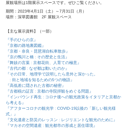
展観場所は1階展示スペースです。ぜひご覧ください。
期間：2023年4月1日（土）～7月31日（月）
場所：深草図書館 2F 展観スペース
【主な展示資料】（一部）
『手のひらの京』
『京都の路地裏図鑑』
『京都・奈良・琵琶湖自転車散歩』
『京の鴨川と橋 : その歴史と生活』
『舞妓の言葉 : 京都花街、人育ての極意』
『古代の都 : なぜ都は動いたのか』
『その日常、地理学で説明したら意外と深かった。
: 街と地域を知るための5つの物語』
『高低差に隠された古都の秘密』
『古都税の証言 : 京都の寺院拝観をめぐる問題』
『インバウンド再生 : コロナ後への観光政策をイタリアと京都か
ら考える』
『アフターコロナの観光学 : COVID-19以後の「新しい観光様
式」』
『文化遺産と防災のレッスン : レジリエントな観光のために』
『マカオの空間遺産 : 観光都市の形成と居住環境』