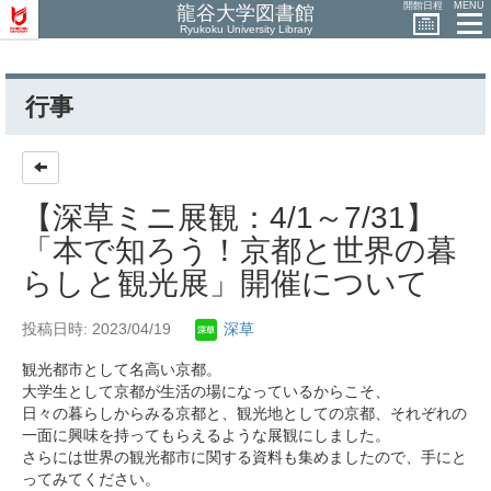
開館日程
MENU
龍谷大学図書館
Ryukoku University Library
行事
【深草ミニ展観：4/1～7/31】
「本で知ろう！京都と世界の暮
らしと観光展」開催について
投稿日時: 2023/04/19
深草
観光都市として名高い京都。
大学生として京都が生活の場になっているからこそ、
日々の暮らしからみる京都と、観光地としての京都、それぞれの
一面に興味を持ってもらえるような展観にしました。
さらには世界の観光都市に関する資料も集めましたので、手にと
ってみてください。