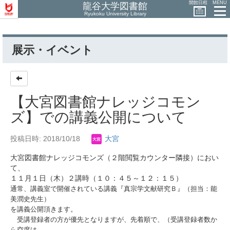
開館日程
MENU
龍谷大学図書館
Ryukoku University Library
展示・イベント
【大宮図書館ナレッジコモン
ズ】での講義公開について
投稿日時: 2018/10/18
大宮
大宮図書館ナレッジコモンズ（２階閲覧カウンター隣接）におい
て、
１１月１日（木）２講時（１０：４５～１２：１５）
通常、講義室で開催されている講義『真宗学文献研究Ｂ』（担当：能
美潤史先生）
を講義公開頂きます。
受講登録者の方が優先となりますが、先着順で、（受講登録者数か
ら
空席は