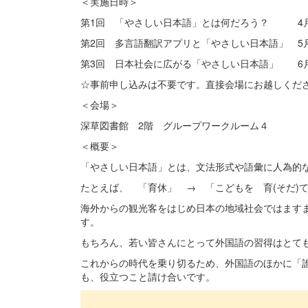
＜実施日時＞
第1回 「やさしい日本語」とは何だろう？ 4月1
第2回 多言語翻訳アプリと「やさしい日本語」 5月
第3回 日本社会に広がる「やさしい日本語」 6月1
☆事前申し込みは不要です。直接会場にお越しくだ
＜会場＞
深草図書館 2階 グループワークルーム４
＜概要＞
「やさしい日本語」とは、文法形式や語彙に人為的
たとえば、 「育休」 → 「こどもを 育(そだ)て
海外からの観光客をはじめ日本の地域社会ではます
す。
もちろん、若い皆さんにとって外国語の習得はとて
これからの時代を乗り切るため、外国語のほかに「
も、役立つこと請け合いです。