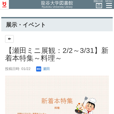
開館日程
MENU
龍谷大学図書館
Ryukoku University Library
展示・イベント
【瀬田ミニ展観：2/2～3/31】新
着本特集～料理～
投稿日時: 01/22
瀬田