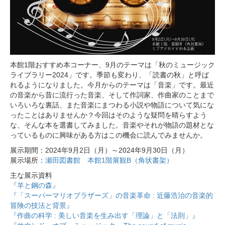
本館1階おすすめ本コーナー、9月のテーマは「秋のミュージック
ライブラリー2024」です。季節も変わり、「読書の秋」と呼ば
れるようになりました。今月からのテーマは「音楽」です。最近
の音楽から昔に流行った音楽、そして作詞家、作曲家のことまで
いろいろな裏話、また音楽にまつわる小説や物語について気にな
ったことはありませんか？今回はそのような疑問を晴らすよう
な、そんな本を選書してみました。音楽やそれが物語の題材とな
っているものに興味がある方はこの機会に読んでみませんか。
展示期間：2024年9月2日（月）～2024年9月30日（月）
展示場所：
瀬田図書館 本館1階展観B（角状書架）
主な展示資料
『羊と鋼の森』
『「スーパーマリオブラザーズ」の音楽革命 : 近藤浩治の音楽的
冒険の技法と背景』
『作曲の科学 : 美しい音楽を生み出す「理論」と「法則」』