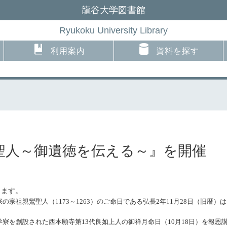
龍谷大学図書館
Ryukoku University Library
利用案内
資料を探す
聖人～御遺徳を伝える～』を開催
します。
宗の宗祖親鸞聖人（
1173
～
1263
）のご命日である弘長
2
年
11
月
28
日（旧暦）は
学寮を創設された西本願寺第
13
代良如上人の御祥月命日（
10
月
18
日）を報恩