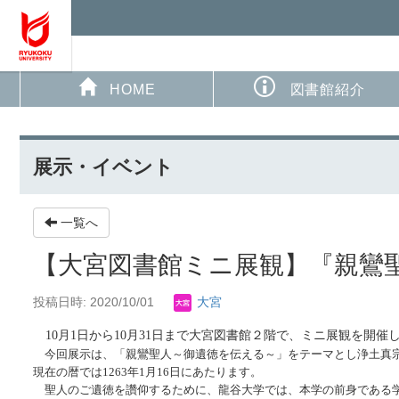
HOME
図書館紹介
展示・イベント
一覧へ
【大宮図書館ミニ展観】『親鸞
投稿日時: 2020/10/01
大宮
10月1日から10月31日まで大宮図書館２階で、ミニ展観を開催
今回展示は、「親鸞聖人～御遺徳を伝える～」をテーマとし
浄土真
現在の暦では
1263
年
1
月
16
日にあたります。
聖人のご遺徳を讚仰するために、龍谷大学では、本学の前身である