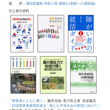
場 所：
瀬田図書館 本館１階 展観Ｄ(新館への通路脇)
主な展示資料
『障害者とともに働く』
藤井克徳, 星川安之著 岩波書店
『詳説障害者雇用促進法 : 新たな平等社会の実現に向けて』