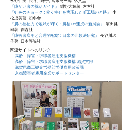
永野仁美, 長谷川珠子, 富永晃一編 弘文堂
『障がい者の就活ガイド』
紺野大輝著 左右社
『虹色のチョーク : 働く幸せを実現した町工場の奇跡』
小
松成美著 幻冬舎
『農の福祉力で地域が輝く : 農福+α連携の新展開』
濱田健
司著 創森社
『障害者雇用と合理的配慮 : 日米の比較法研究』
長谷川珠
子著 日本評論社
関連サイトへのリンク
高齢・障害・求職者雇用支援機構
高齢・障害・求職者雇用支援機構 滋賀支部
滋賀県商工観光労働部労働雇用政策課
京都障害者雇用企業サポートセンター