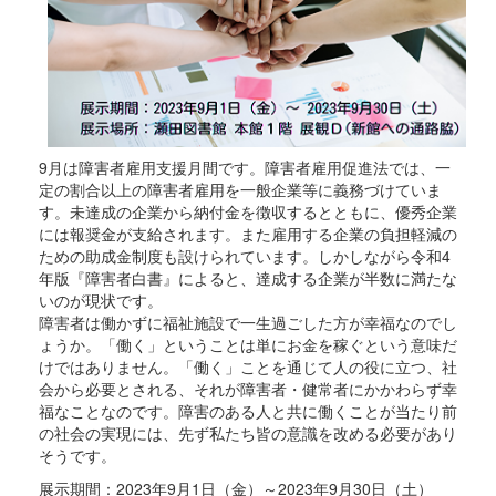
9月は障害者雇用支援月間です。障害者雇用促進法では、一
定の割合以上の障害者雇用を一般企業等に義務づけていま
す。未達成の企業から納付金を徴収するとともに、優秀企業
には報奨金が支給されます。また雇用する企業の負担軽減の
ための助成金制度も設けられています。しかしながら令和4
年版『障害者白書』によると、達成する企業が半数に満たな
いのが現状です。
障害者は働かずに福祉施設で一生過ごした方が幸福なのでし
ょうか。「働く」ということは単にお金を稼ぐという意味だ
けではありません。「働く」ことを通じて人の役に立つ、社
会から必要とされる、それが障害者・健常者にかかわらず幸
福なことなのです。障害のある人と共に働くことが当たり前
の社会の実現には、先ず私たち皆の意識を改める必要があり
そうです。
展示期間：2023年9月1日（金）～2023年9月30日（土）