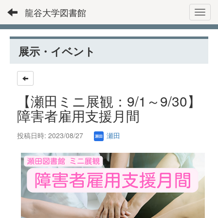
龍谷大学図書館
Toggl
展示・イベント
【瀬田ミニ展観：9/1～9/30】
障害者雇用支援月間
投稿日時: 2023/08/27
瀬田