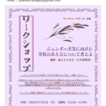
（Mail.）ryukoku.libsapo@gmail.com