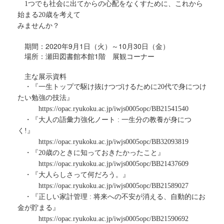
1つでも社会に出てからの心配をなくすために、これから
始まる20歳を考えて
みませんか？
期間：2020年9月1日（火）～10月30日（金）
場所：瀬田図書館本館1階 展観コーナー
主な展示資料
・『一生トップで駆け抜けつづけるために20代で身につけ
たい勉強の技法』
https://opac.ryukoku.ac.jp/iwjs0005opc/BB21541540
・『大人の語彙力強化ノート : 一生分の教養が身につ
く!』
https://opac.ryukoku.ac.jp/iwjs0005opc/BB32093819
・『20歳のときに知っておきたかったこと』
https://opac.ryukoku.ac.jp/iwjs0005opc/BB21437609
・『大人らしさって何だろう。』
https://opac.ryukoku.ac.jp/iwjs0005opc/BB21589027
・『正しい家計管理 : 将来への不安が消える、自動的にお
金が貯まる』
https://opac.ryukoku.ac.jp/iwjs0005opc/BB21590692