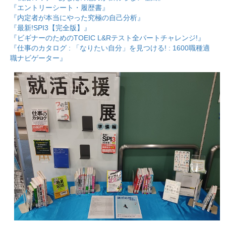
『エントリーシート・履歴書』
『内定者が本当にやった究極の自己分析』
『最新!SPI3【完全版】』
『ビギナーのためのTOEIC L&Rテスト全パートチャレンジ!』
『仕事のカタログ : 「なりたい自分」を見つける! : 1600職種適
職ナビゲーター』