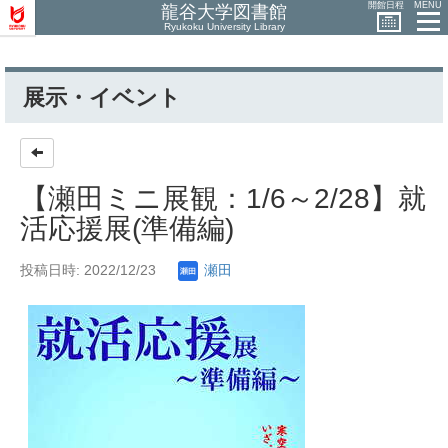
開館日程
MENU
龍谷大学図書館
Ryukoku University Library
展示・イベント
【瀬田ミニ展観：1/6～2/28】就
活応援展(準備編)
投稿日時: 2022/12/23
瀬田