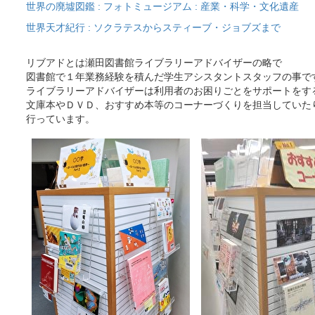
世界の廃墟図鑑 : フォトミュージアム : 産業・科学・文化遺産
世界天才紀行 : ソクラテスからスティーブ・ジョブズまで
リブアドとは瀬田図書館ライブラリーアドバイザーの略で
図書館で１年業務経験を積んだ学生アシスタントスタッフの事で
ライブラリーアドバイザーは利用者のお困りごとをサポートをす
文庫本やＤＶＤ、おすすめ本等のコーナーづくりを担当していた
行っています。