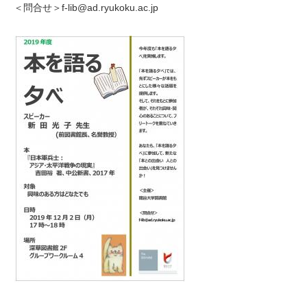
f-lib@ad.ryukoku.ac.jp
＜問合せ＞