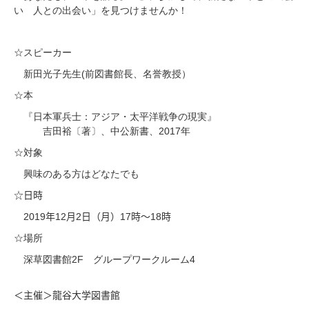
い 人との出会い」を見つけませんか！
☆スピーカー
(
新田光子先生
前図書館長、名誉教授）
☆本
『日本軍兵士：アジア・太平洋戦争の現実』
2017
吉田裕〔著〕、中公新書、
年
☆対象
興味のある方はどなたでも
☆日時
2019
12
2
17
18
年
月
日（月）
時～
時
☆場所
2F
4
深草図書館
グループワークルーム
＜主催＞龍谷大学図書館