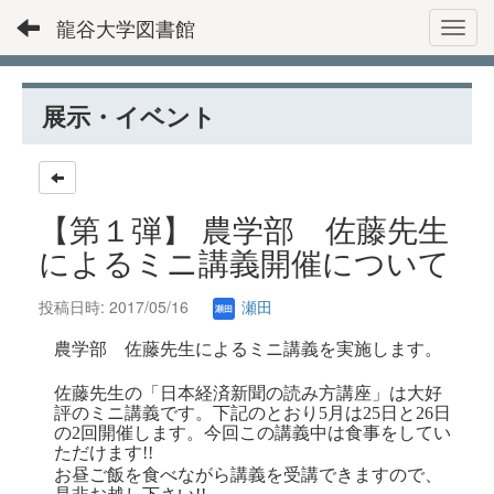
龍谷大学図書館
Toggl
展示・イベント
【第１弾】 農学部 佐藤先生
によるミニ講義開催について
投稿日時: 2017/05/16
瀬田
農学部 佐藤先生によるミニ講義を実施します。
佐藤先生の「日本経済新聞の読み方講座」は大好
評のミニ講義です。下記のとおり
5
月は
25
日と
26
日
の
2
回開催します。今回この講義中は食事をしてい
ただけます
!!
お昼ご飯を食べながら講義を受講できますので、