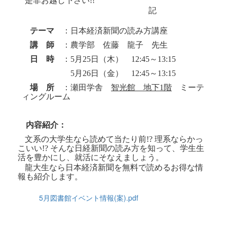
是非お越し下さい
!!
記
テーマ
：日本経済新聞の読み方講座
講 師
：農学部 佐藤 龍子 先生
日 時
：
5
月
25
日（木）
12:45
～
13:15
日 時 ：
5
月
26
日（金）
12:45
～
13:15
場 所
：瀬田学舎
智光館 地下
1
階
ミーテ
ィングルーム
内容紹介：
文系の大学生なら読めて当たり前
!?
理系ならかっ
こいい
!?
そんな日経新聞の読み方を知って、学生生
活を豊かにし、就活にそなえましょう。
龍大生なら日本経済新聞を無料で読めるお得な情
報も紹介します。
5月図書館イベント情報(案).pdf