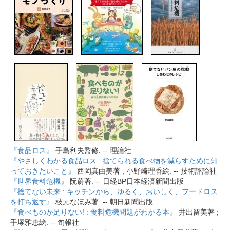
『食品ロス』
手島利夫監修. -- 理論社
『やさしくわかる食品ロス : 捨てられる食べ物を減らすために知
っておきたいこと』
西岡真由美著 ; 小野崎理香絵. -- 技術評論社
『世界食料危機』
阮蔚著. -- 日経BP日本経済新聞出版
『捨てない未来 : キッチンから、ゆるく、おいしく、フードロス
を打ち返す』
枝元なほみ著. -- 朝日新聞出版
『食べものが足りない! : 食料危機問題がわかる本』
井出留美著 ;
手塚雅恵絵. -- 旬報社