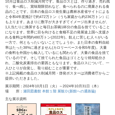
10月は食品ロス削減月間です。食品ロスとは、作り過ぎ、売れ残
り、食べ残し、賞味期限切れなど、食べられるのに廃棄される食
品のことです。日本の食品ロス発生量は農林水産省サイトによる
と令和4年度推計で約472万トン（うち家庭から約236万トン）に
も上ります。あまりに数字が大きすぎてイメージ出来ませんが、
1人当たりに換算すると毎日お茶碗1杯分の食品を捨てていること
になります。世界に目を向けると食糧不足の発展途上国へ支援さ
れる食料は年間約480万トン(2022年)。飢えに苦しむ人々がいる
一方で、何ともったいないことでしょうか。また日本の食料自給
率はたった38%に過ぎません(カロリーベース令和5年度)。大量
の食料を外国から輸入しているにも関わらず、大量の食品を捨て
ているのです。そして捨てられた食品はゴミとなり焼却処分さ
れ、二酸化炭素排出の要因ともなります。食品ロスについて、一
人ひとりが自覚し、取り組むことが重要です。
※上記掲載の食品ロス削減月間・啓発ポスターは消費者庁からご
提供いただきました。
展示期間：2024年10月1日（火）～2024年10月31日（木）
場 所：
瀬田図書館 本館１階 展観Ｄ(新館への通路脇)
主な展示資料