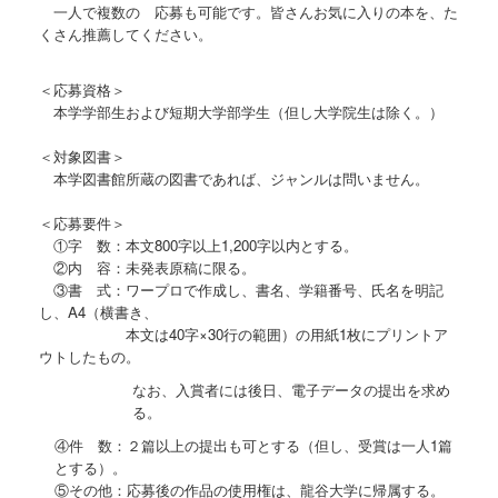
一人で複数の 応募も可能です。皆さんお気に入りの本を、た
くさん推薦してください。
＜応募資格＞
本学学部生および短期大学部学生（但し大学院生は除く。）
＜対象図書＞
本学図書館所蔵の図書であれば、ジャンルは問いません。
＜応募要件＞
①字 数：本文
800
字以上
1,200
字以内とする。
②内 容：未発表原稿に限る。
③書 式：ワープロで作成し、書名、学籍番号、氏名を明記
し、
A4
（横書き、
本文は
40
字×
30
行の範囲）の用紙
1
枚にプリントア
ウトしたもの。
なお、入賞者には後日、電子データの提出を求め
る。
④件 数：２篇以上の提出も可とする（但し、受賞は一人
1
篇
とする）。
⑤その他：応募後の作品の使用権は、龍谷大学に帰属する。