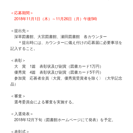
＜応募期間＞
2018
年
11
月
1
日（木）～
11
月
26
日（月）午後
5
時
＜提出先＞
深草図書館、大宮図書館、瀬田図書館 各カウンター
＊提出時には、カウンターに備え付けの応募届に必要事項を
記入すること。
＜表彰＞
大 賞
1
篇 表彰状及び副賞（図書カード
1
万円）
優秀賞
4
篇 表彰状及び副賞（図書カード
5
千円）
参加賞 応募者全員〈大賞、優秀賞受賞者を除く〉（大学記念
品）
＜審査＞
選考委員会による審査を実施する。
＜入選発表＞
2018
年
12
月下旬（図書館ホームページにて発表）を予定。
＜表彰式＞