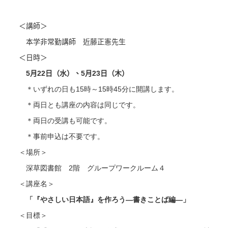
＜講師＞
本学非常勤講師 近藤正憲先生
＜日時＞
5
22
5
23
月
日（水）、
月
日（木）
15
15
45
＊いずれの日も
時～
時
分に開講します。
＊両日とも講座の内容は同じです。
＊両日の受講も可能です。
＊事前申込は不要です。
＜場所＞
2
深草図書館
階 グループワークルーム４
＜講座名＞
「『やさしい日本語』を作ろう―書きことば編―」
＜目標＞