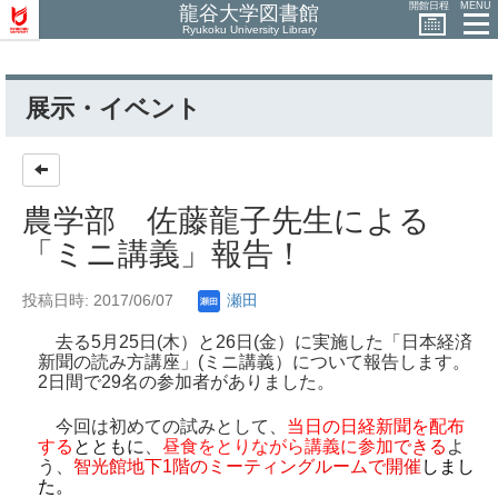
開館日程
MENU
龍谷大学図書館
Ryukoku University Library
展示・イベント
農学部 佐藤龍子先生による
「ミニ講義」報告！
投稿日時: 2017/06/07
瀬田
去る5
月
25
日(木）と
26
日(金）に実施した「日本経済
新聞の読み方講座」(ミニ講義）について報告します。
2
日間で
29
名の参加者がありました。
今回は初めての試みとして、
当日の日経新聞を配布
する
とともに
、
昼食をとりながら
講義に参加
できる
よ
う、
智光館地下
1
階のミーティングルームで開催
しまし
た。