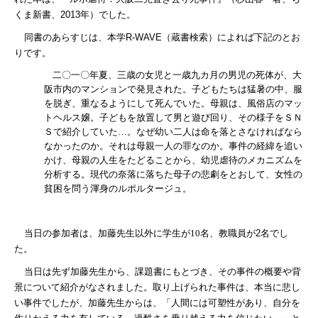
くま新書、
2013
年）でした。
同書のあらすじは、本学
R-WAVE
（蔵書検索）によれば下記のとお
りです。
二〇一〇年夏、三歳の女児と一歳九カ月の男児の死体が、大
阪市内のマンションで発見された。子どもたちは猛暑の中、服
を脱ぎ、重なるようにして死んでいた。母親は、風俗店のマッ
トヘルス嬢。子どもを放置して男と遊び回り、その様子をＳＮ
Ｓで紹介していた…。なぜ幼い二人は命を落とさなければなら
なかったのか。それは母親一人の罪なのか。事件の経緯を追い
かけ、母親の人生をたどることから、幼児虐待のメカニズムを
分析する。現代の奈落に落ちた母子の悲劇をとおして、女性の
貧困を問う渾身のルポルタージュ。
当日の参加者は、加藤先生以外に学生が10
名、教職員が
2
名でし
た。
当日は先ず加藤先生から、課題書にもとづき、その事件の概要や背
景について紹介がなされました。取り上げられた事件は、本当に悲し
い事件でしたが、加藤先生からは、「人間には可塑性があり、自分を