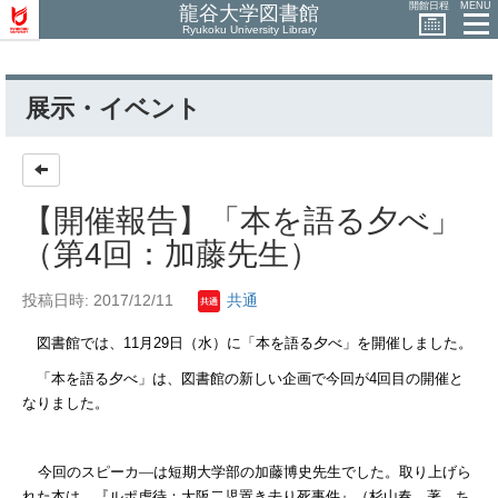
開館日程
MENU
龍谷大学図書館
Ryukoku University Library
展示・イベント
【開催報告】「本を語る夕べ」
（第4回：加藤先生）
投稿日時: 2017/12/11
共通
図書館では、
11
月
29
日（水）に「本を語る夕べ」を開催しました。
「本を語る夕べ」は、図書館の新しい企画で今回が
4
回目の開催と
なりました。
今回のスピーカ―は短期大学部の加藤博史先生でした。取り上げら
れた本は、『ルポ虐待：大阪二児置き去り死事件』（杉山春 著、ち