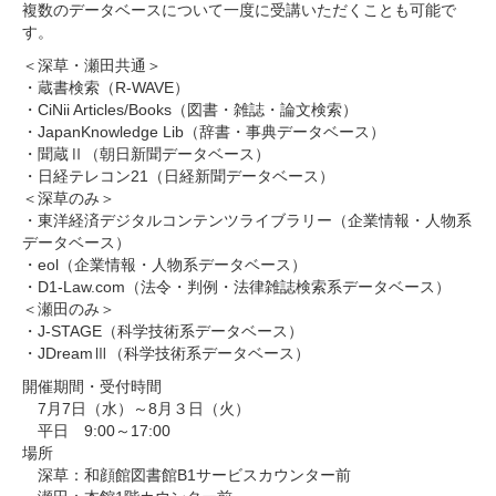
複数のデータベースについて一度に受講いただくことも可能で
す。
＜深草・瀬田共通＞
・蔵書検索（R-WAVE）
・CiNii Articles/Books（図書・雑誌・論文検索）
・JapanKnowledge Lib（辞書・事典データベース）
・聞蔵Ⅱ（朝日新聞データベース）
・日経テレコン21（日経新聞データベース）
＜深草のみ＞
・東洋経済デジタルコンテンツライブラリー（企業情報・人物系
データベース）
・eol（企業情報・人物系データベース）
・D1-Law.com（法令・判例・法律雑誌検索系データベース）
＜瀬田のみ＞
・J-STAGE（科学技術系データベース）
・JDreamⅢ（科学技術系データベース）
開催期間・受付時間
7月7日（水）～8月３日（火）
平日 9:00～17:00
場所
深草：和顔館図書館B1サービスカウンター前