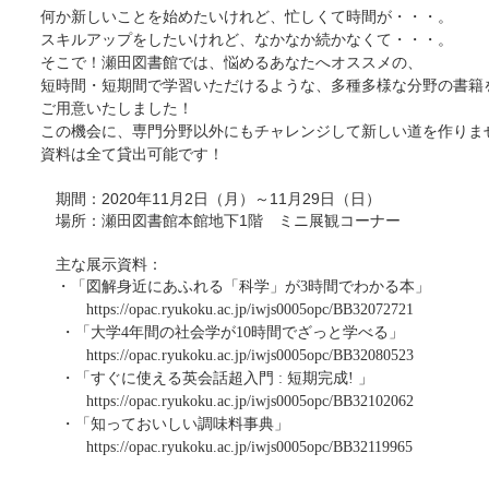
何
か
新しいことを始めたいけれど、忙しくて時間が・・・。
スキルアップをしたいけれど、なかなか続かなくて・・・。
そこで！瀬田図書館では、悩めるあなたへオススメの、
短時間・短期間で学習いただけるような、多種多様な分野の書籍
ご用意いたしました！
この機会に、専門分野以外にもチャレンジして新しい道を作りま
資料は全て貸出可能です！
期間：2020年11月2日（月）～11月29日（日）
場所：瀬田図書館本館地下1階 ミニ展観コーナー
主な展示資料：
・「図解身近にあふれる「科学」が3時間でわかる本」
https://opac.ryukoku.ac.jp/iwjs0005opc/BB32072721
・「大学4年間の社会学が10時間でざっと学べる」
https://opac.ryukoku.ac.jp/iwjs0005opc/BB32080523
・「すぐに使える英会話超入門 : 短期完成! 」
https://opac.ryukoku.ac.jp/iwjs0005opc/BB32102062
・「知っておいしい調味料事典」
https://opac.ryukoku.ac.jp/iwjs0005opc/BB32119965