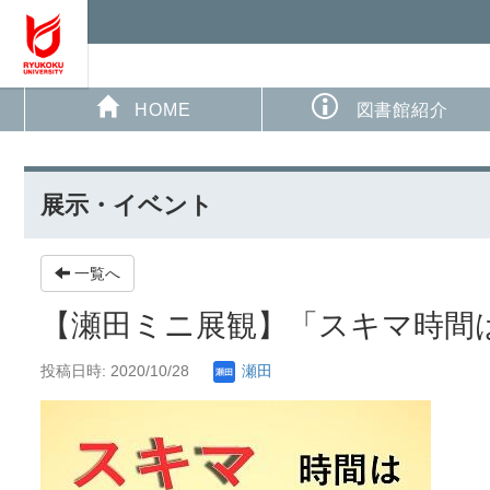
HOME
図書館紹介
展示・イベント
一覧へ
【瀬田ミニ展観】「スキマ時間
投稿日時: 2020/10/28
瀬田