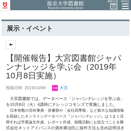
開館日程
MENU
龍谷大学図書館
Ryukoku University Library
展示・イベント
【開催報告】大宮図書館ジャパ
ンナレッジを学ぶ会（2019年
10月8日実施）
投稿日時: 2019/10/09
大宮
大宮図書館では、データベース「ジャパンナレッジを学ぶ会」
を10月8日（火）4講時にナレッジコモンズで実施しました。
日本有数の百科事典・辞書類や「会社四季報」など膨大な知識情報
を収録
したオンラインデータベース『ジャパンナレッジ』はうまく活
株
用すれば卒業論文作成、レポート作成、就職活動にも役立つことを
式会社ネットアドバンスの酒井康治氏に操作方法も含め説明頂き