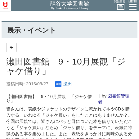
開館日程
MENU
龍谷大学図書館
Ryukoku University Library
展示・イベント
瀬田図書館 9・10月展観「ジ
ャケ借り」
投稿日時: 2016/09/27
瀬田
| by
図書館管理
【瀬田図書館】 9・10月展観 「ジャケ借
り」
者
皆さんは、表紙やジャケットのデザインに惹かれて本やCDを購
入する、いわゆる「ジャケ買い」をしたことはありませんか？。
今回の展観では、皆さんにパッと目についた本を借りていただこ
うと「ジャケ買い」ならぬ「ジャケ借り」をテーマに、表紙に特
徴のある本を集めました。また、表紙をきっかけに興味のある分