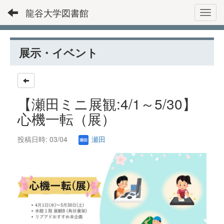
龍谷大学図書館
Toggl
展示・イベント
【瀬田ミニ展観:4/1～5/30】
心機一転（展）
投稿日時: 03/04
瀬田