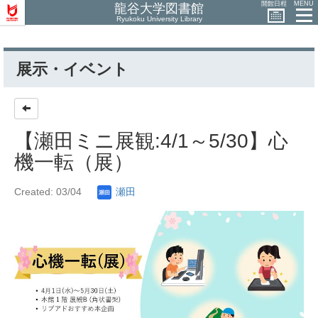
開館日程
MENU
龍谷大学図書館
Ryukoku University Library
展示・イベント
【瀬田ミニ展観:4/1～5/30】心
機一転（展）
Created: 03/04
瀬田