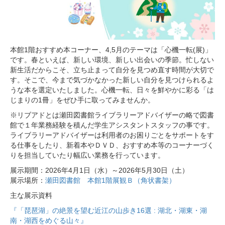
本館1階おすすめ本コーナー、4,5月のテーマは「心機一転(展)」
です。春といえば、新しい環境、新しい出会いの季節。忙しない
新生活だからこそ、立ち止まって自分を見つめ直す時間が大切で
す。そこで、今まで気づかなかった新しい自分を見つけられるよ
うな本を選定いたしました。心機一転、日々を鮮やかに彩る「は
じまりの1冊」をぜひ手に取ってみませんか。
※リブアドとは瀬田図書館ライブラリーアドバイザーの略で図書
館で１年業務経験を積んだ学生アシスタントスタッフの事です。
ライブラリーアドバイザーは利用者のお困りごとをサポートをす
る仕事をしたり、新着本やＤＶＤ、おすすめ本等のコーナーづく
りを担当していたり幅広い業務を行っています。
展示期間：2026年4月1日（水）～2026年5月30日（土）
展示場所：
瀬田図書館 本館1階展観Ｂ（角状書架）
主な展示資料
『「琵琶湖」の絶景を望む近江の山歩き16選 : 湖北・湖東・湖
南・湖西をめぐる山々』