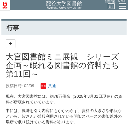
開館日程
MENU
龍谷大学図書館
Ryukoku University Library
行事
大宮図書館ミニ展観 シリーズ
企画～眠れる図書館の資料たち
第11回～
投稿日時: 02/09
共通
現在、大宮図書館には、約78万冊余（2025年3月31日現在）の資
料が所蔵されていています。
中には、興味を引く内容にもかかわらず、資料の大きさや形状な
どから、皆さんが普段利用されている開架スペースの書架以外の
場所で眠り続けている資料があります。