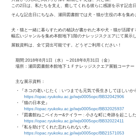
この2日は、私たちを支え、癒してくれる彼らに感謝を示す記念
そんな記念日にちなみ、瀬田図書館では犬・猫が主役の本を集め
犬・猫と一緒に暮らすための秘訣が書かれた本や犬・猫が活躍す
幅広いジャンルを集め本館地下1階のナレッジスクエアにて展示
展観資料は、全て貸出可能です。どうぞご利用ください！
期間:2018年8月1日（水）～2018年8月31日（金）
場所：瀬田図書館本館地下１Ｆナレッジスクエア展観コーナー
主な展示資料：
・『ネコの老いじたく : いつまでも元気で長生きしてほしいか
https://opac.ryukoku.ac.jp/iwjs0005opc/BB32042906
・『猫の日本史』
https://opac.ryukoku.ac.jp/iwjs0005opc/BB32025937
・『図書館ねこベイカー&テイラー : 小さな町に奇跡を起こし
https://opac.ryukoku.ac.jp/iwjs0005opc/BB32022411
・『私を助けてくれた忘れられない犬』
https://opac.ryukoku.ac.jp/iwjs0005opc/BB21571053