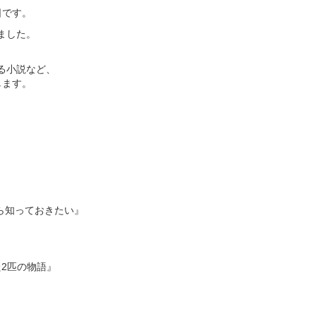
日です。
ました。
る小説など、
します。
ら知っておきたい』
た2匹の物語』