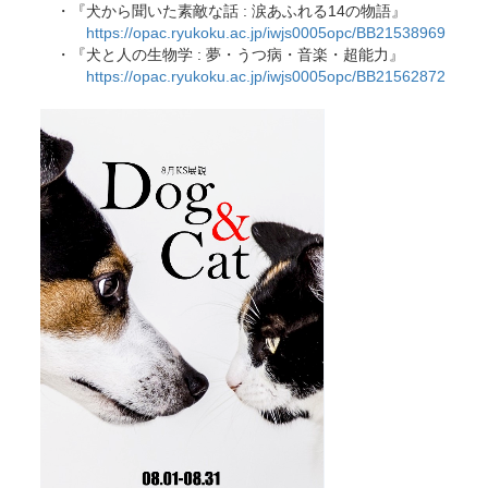
・『犬から聞いた素敵な話 : 涙あふれる14の物語』
https://opac.ryukoku.ac.jp/iwjs0005opc/BB21538969
・『犬と人の生物学 : 夢・うつ病・音楽・超能力』
https://opac.ryukoku.ac.jp/iwjs0005opc/BB21562872