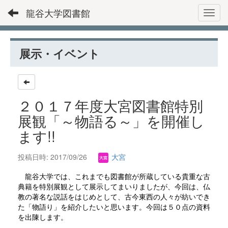
龍谷大学図書館
Toggl
展示・イベント
２０１７年度大宮図書館特別
展観「～物語る～」を開催し
ます!!
投稿日時: 2017/09/26
大宮
龍谷大学では、これまでも図書館が所蔵している貴重な古
典籍を特別展観として展示してまいりましたが、今回は、仏
教の著名な説話をはじめとして、古今東西の人々が紡いでき
た「物語り」を紹介したいと思います。今回は５０点の資料
を出陳します。