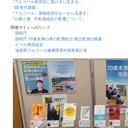
『アルコール依存症に負けずに生きる』
『脱!世代連鎖 』
『アルコール・薬物依存症を一から見直す』
『仏教と酒 : 不飲酒戒史の変遷について』
関連サイトへのリンク
国税庁
国税庁 20歳未満の者の飲酒防止/適正飲酒の推進
ビール酒造組合
滋賀県アルコール健康障害対策推進計画