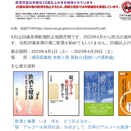
出典：国税庁HP(https://www.nta.go.jp/taxes/sake/miseinen/03.pdf)
4月は20歳未満飲酒防止強調月間です。2022年4月から民法の
す。当然20歳未満の者に飲酒を勧めてもいけません。20歳以
展示期間：2023年4月1日（土）～2023年4月29日（土）
場 所：
瀬田図書館 本館１階 展観Ｄ(新館への通路脇)
主な展示資料
『飲酒と健康 : いま、何を、どう伝えるか』
『脱「アルコール依存社会」をめざして : 日本のアルコール政策