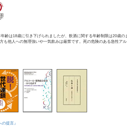
成年年齢は18歳に引き下げられましたが、飲酒に関する年齢制限は20歳
上の方も他人への無理強いや一気飲みは厳禁です。死の危険のある急性ア
への提言』