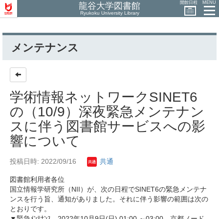
開館日程
MENU
龍谷大学図書館
Ryukoku University Library
メンテナンス
学術情報ネットワークSINET6
の（10/9）深夜緊急メンテナン
スに伴う図書館サービスへの影
響について
投稿日時: 2022/09/16
共通
図書館利用者各位
国立情報学研究所（NII）が、次の日程でSINET6の緊急メンテナ
ンスを行う旨、通知がありました。それに伴う影響の範囲は次の
とおりです。
▼緊急ﾒﾝﾃﾅﾝｽ 2022年10月9日(日) 01:00 ～03:00 京都ノード