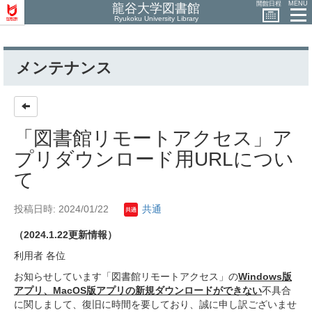
開館日程
MENU
龍谷大学図書館
Ryukoku University Library
メンテナンス
「図書館リモートアクセス」ア
プリダウンロード用URLについ
て
投稿日時: 2024/01/22
共通
（2024.1.22更新情報）
利用者 各位
お知らせしています「図書館リモートアクセス」の
Windows版
アプリ、MacOS版アプリの新規ダウンロードができない
不具合
に関しまして、復旧に時間を要しており、誠に申し訳ございませ