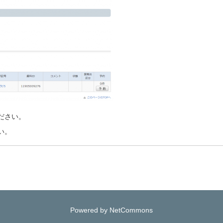
ださい。
い。
Powered by NetCommons