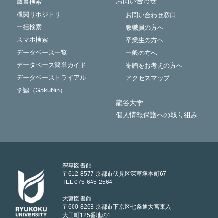
お問い合わせ
蔵書検索
機関リポジトリ
お問い合わせ窓口
一括検索
教職員の方へ
スマホ検索
卒業生の方へ
データベース一覧
一般の方へ
データベース簡単ガイド
寄贈をお考えの方へ
データベーストライアル
アクセスマップ
学認（GakuNin）
龍谷大学
個人情報保護への取り組み
深草図書館
〒612-8577 京都市伏見区深草塚本町67
TEL 075-645-2564
大宮図書館
〒600-8268 京都市下京区七条通大宮東入
大工町125番地の1