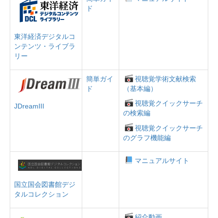
ド
東洋経済デジタルコ
ンテンツ・ライブラ
リー
簡単ガイ
視聴覚学術文献検索
ド
（基本編）
視聴覚クイックサーチ
JDreamIII
の検索編
視聴覚クイックサーチ
のグラフ機能編
マニュアルサイト
国立国会図書館デジ
タルコレクション
紹介動画