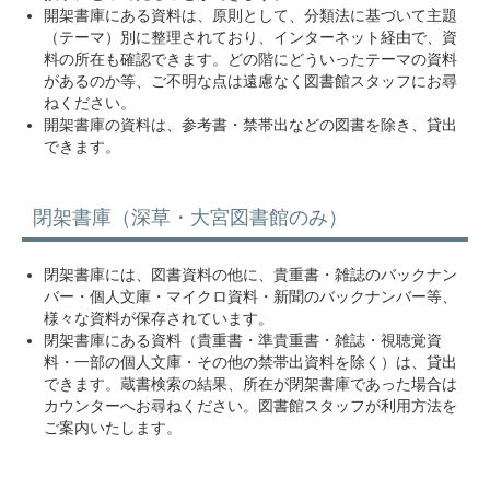
開架書庫にある資料は、原則として、分類法に基づいて主題
（テーマ）別に整理されており、インターネット経由で、資
料の所在も確認できます。どの階にどういったテーマの資料
があるのか等、ご不明な点は遠慮なく図書館スタッフにお尋
ねください。
開架書庫の資料は、参考書・禁帯出などの図書を除き、貸出
できます。
閉架書庫（深草・大宮図書館のみ）
閉架書庫には、図書資料の他に、貴重書・雑誌のバックナン
バー・個人文庫・マイクロ資料・新聞のバックナンバー等、
様々な資料が保存されています。
閉架書庫にある資料（貴重書・準貴重書・雑誌・視聴覚資
料・一部の個人文庫・その他の禁帯出資料を除く）は、貸出
できます。蔵書検索の結果、所在が閉架書庫であった場合は
カウンターへお尋ねください。図書館スタッフが利用方法を
ご案内いたします。