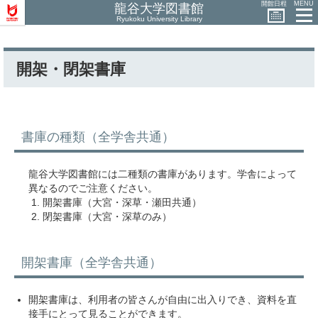
開館日程
MENU
龍谷大学図書館
Ryukoku University Library
開架・閉架書庫
書庫の種類（全学舎共通）
龍谷大学図書館には二種類の書庫があります。学舎によって
異なるのでご注意ください。
開架書庫（大宮・深草・瀬田共通）
閉架書庫（大宮・深草のみ）
開架書庫（全学舎共通）
開架書庫は、利用者の皆さんが自由に出入りでき、資料を直
接手にとって見ることができます。