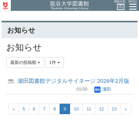
開館日程
MENU
龍谷大学図書館
Ryukoku University Library
お知らせ
お知らせ
最新の投稿順
1件
瀬田図書館デジタルサイネージ 2026年2月版
01/30
瀬田
«
5
6
7
8
9
10
11
12
13
»