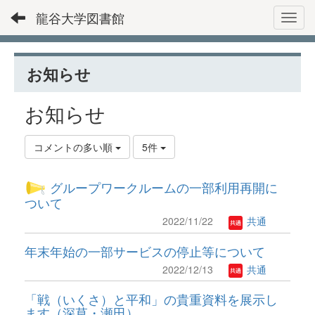
龍谷大学図書館
Toggl
お知らせ
お知らせ
コメントの多い順
5件
グループワークルームの一部利用再開に
ついて
2022/11/22
共通
年末年始の一部サービスの停止等について
2022/12/13
共通
「戦（いくさ）と平和」の貴重資料を展示し
ます（深草・瀬田）