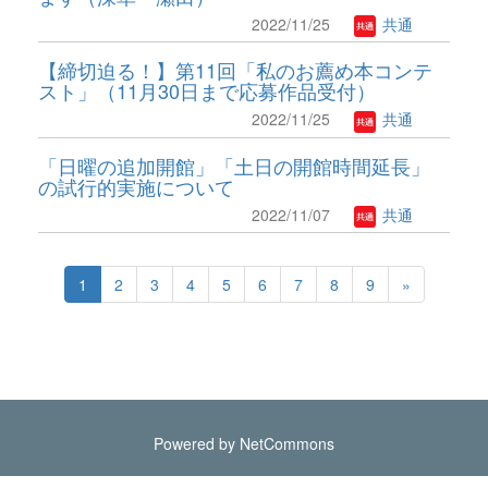
2022/11/25
共通
【締切迫る！】第11回「私のお薦め本コンテ
スト」（11月30日まで応募作品受付）
2022/11/25
共通
「日曜の追加開館」「土日の開館時間延長」
の試行的実施について
2022/11/07
共通
1
2
3
4
5
6
7
8
9
»
Powered by NetCommons