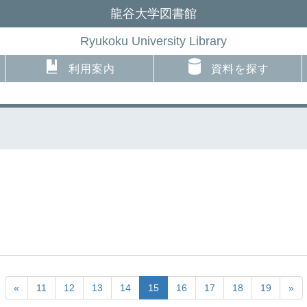
龍谷大学図書館
Ryukoku University Library
利用案内
資料を探す
～
«
11
12
13
14
15
16
17
18
19
»