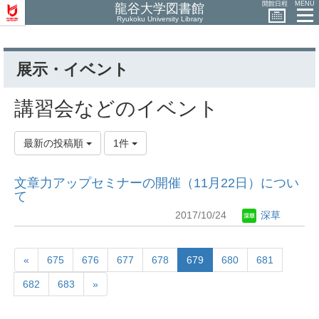
開館日程
MENU
龍谷大学図書館
Ryukoku University Library
展示・イベント
講習会などのイベント
最新の投稿順
1件
文章力アップセミナーの開催（11月22日）につい
て
2017/10/24
深草
«
675
676
677
678
679
680
681
682
683
»