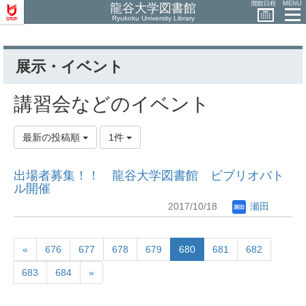
開館日程
MENU
龍谷大学図書館
Ryukoku University Library
展示・イベント
講習会などのイベント
最新の投稿順
1件
出場者募集！！ 龍谷大学図書館 ビブリオバト
ル開催
2017/10/18
瀬田
«
676
677
678
679
680
681
682
683
684
»