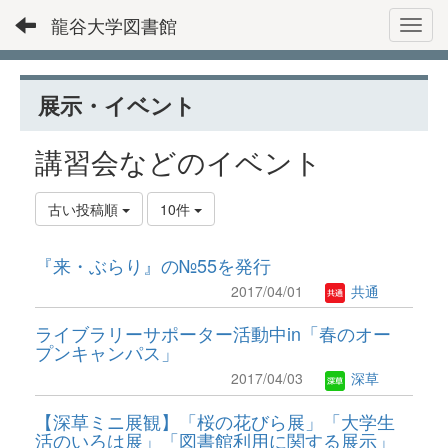
龍谷大学図書館
Toggl
展示・イベント
講習会などのイベント
古い投稿順
10件
『来・ぶらり』の№55を発行
2017/04/01
共通
ライブラリーサポーター活動中in「春のオー
プンキャンパス」
2017/04/03
深草
【深草ミニ展観】「桜の花びら展」「大学生
活のいろは展」「図書館利用に関する展示」