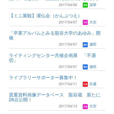
2017/04/06
深草
【ミニ展観】灌仏会（かんぶつえ）
2017/04/07
大宮
「卒業アルバムとみる龍谷大学のあゆみ」開
催
2017/04/07
瀬田
ライティングセンター共催企画展 「不適
切」
2017/04/07
瀬田
ライブラリーサポーター募集中！
2017/04/11
共通
貴重資料画像データベース 龍谷蔵 新たに
26点公開！
2017/04/13
大宮