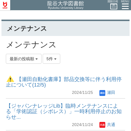
開館日程
MENU
龍谷大学図書館
Ryukoku University Library
メンテナンス
メンテナンス
最新の投稿順
5件
【瀬田自動化書庫】部品交換等に伴う利用停
止について(12/5)
2024/11/25
瀬田
【ジャパンナレッジLib】臨時メンテナンスによ
る「学術認証（シボレス）」一時利用停止のお知
らせ...
2024/11/24
共通