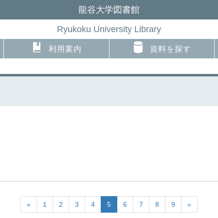
龍谷大学図書館
Ryukoku University Library
利用案内
資料を探す
«
1
2
3
4
5
6
7
8
9
»