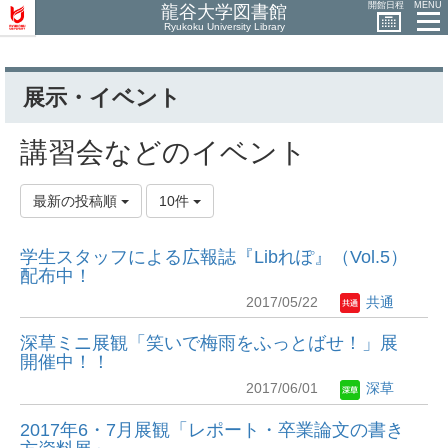
開館日程
MENU
龍谷大学図書館
Ryukoku University Library
展示・イベント
講習会などのイベント
最新の投稿順
10件
学生スタッフによる広報誌『Libれぽ』（Vol.5）
配布中！
2017/05/22
共通
深草ミニ展観「笑いで梅雨をふっとばせ！」展
開催中！！
2017/06/01
深草
2017年6・7月展観「レポート・卒業論文の書き