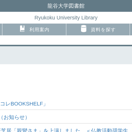
龍谷大学図書館
Ryukoku University Library
利用案内
資料を探す
レBOOKSHELF」
て（お知らせ）
芝居「親鸞さま」を上演しました。＜仏教活動奨学生..