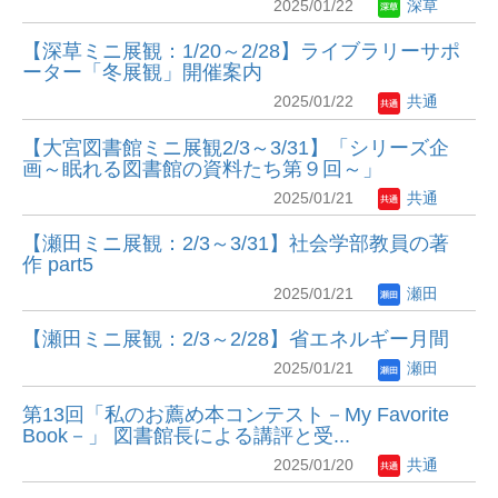
2025/01/22
深草
【深草ミニ展観：1/20～2/28】ライブラリーサポ
ーター「冬展観」開催案内
2025/01/22
共通
【大宮図書館ミニ展観2/3～3/31】「シリーズ企
画～眠れる図書館の資料たち第９回～」
2025/01/21
共通
【瀬田ミニ展観：2/3～3/31】社会学部教員の著
作 part5
2025/01/21
瀬田
【瀬田ミニ展観：2/3～2/28】省エネルギー月間
2025/01/21
瀬田
第13回「私のお薦め本コンテスト－My Favorite
Book－」 図書館長による講評と受...
2025/01/20
共通