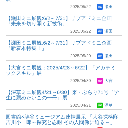
2025/05/22
瀬田
【瀬田ミニ展観:6/2～7/31】リブアドミニ企画
『未来を切り開く新技術』
2025/05/22
瀬田
【瀬田ミニ展観:6/2～7/31】リブアドミニ企画
『新着本特集！』
2025/05/20
瀬田
【大宮ミニ展観：2025/4/28～6/22】「アカデミ
ックスキル」展
2025/04/30
大宮
【深草ミニ展観4/21～6/30】来・ぶらり71号『学
生に薦めたいこの一冊』展
2025/04/21
深草
図書館×龍谷ミュージアム連携展示 「大谷探検隊
吉川小一郎～探究と忍耐 その人間像に迫る～」