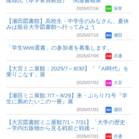
隆雄氏（本学客員教授） 関連書籍展
2025/07/16
深草
【瀬田図書館】高校生・中学生のみなさん、夏休
みは龍谷大学図書館へ行ってみよう
2025/07/15
瀬田
「学生Web選書」の参加者を募集します。
2025/07/09
共通
【大宮ミニ展観：2025/7～8/30】「『AI時代』を
乗りこなす」展
2025/07/02
大宮
【瀬田ミニ展観:7/7～8/29】来・ぶらり71号『学
生に薦めたいこの一冊』展
2025/07/02
瀬田
【大宮図書館ミニ展観7/1～7/31】「大学の歴史
～学内出版物から見る戦前と戦後～」
2025/07/01
共通