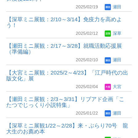
2025/02/19
瀬田
【深草ミニ展観：2/10～3/14】免疫力を高めよ
う！
2025/02/12
深草
【瀬田ミニ展観：2/17～3/28】就職活動応援展
（準備編）
2025/02/10
瀬田
【大宮ミニ展観：2025/2～4/23】「江戸時代の出
版文化」展
2025/02/04
大宮
【瀬田ミニ展観：2/3～3/31】リブアド企画「こ
たつでじっくり小説特集」
2025/01/22
瀬田
【深草ミニ展観1/22～2/28】来・ぶらり70号 龍
大生のお薦め本