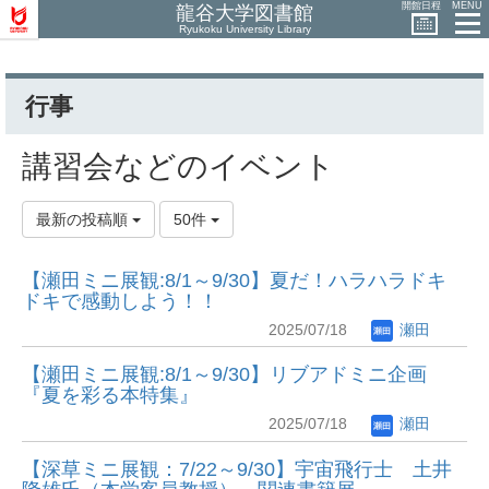
開館日程
MENU
龍谷大学図書館
Ryukoku University Library
行事
講習会などのイベント
最新の投稿順
50件
【瀬田ミニ展観:8/1～9/30】夏だ！ハラハラドキ
ドキで感動しよう！！
2025/07/18
瀬田
【瀬田ミニ展観:8/1～9/30】リブアドミニ企画
『夏を彩る本特集』
2025/07/18
瀬田
【深草ミニ展観：7/22～9/30】宇宙飛行士 土井