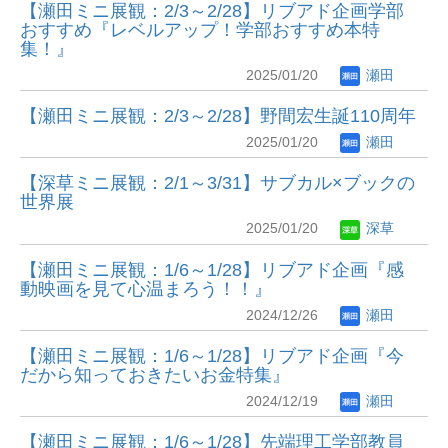
【瀬田ミニ展観：2/3～2/28】リブアド企画学部
おすすめ『レベルアップ！学部おすすめ本特
集！』
2025/01/20
瀬田
【瀬田ミニ展観：2/3～2/28】野間宏生誕110周年
2025/01/20
瀬田
【深草ミニ展観：2/1～3/31】サブカル×ブックの
世界展
2025/01/20
深草
【瀬田ミニ展観：1/6～1/28】リブアド企画『感
動映画を見て心温まろう！！』
2024/12/26
瀬田
【瀬田ミニ展観：1/6～1/28】リブアド企画『今
だから知っておきたいお金特集』
2024/12/19
瀬田
【瀬田ミニ展観：1/6～1/28】先端理工学部教員