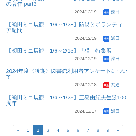
の著作 part3
2024/12/19
瀬田
【瀬田ミニ展観：1/6～1/28】防災とボランティ
ア週間
2024/12/19
瀬田
【瀬田ミニ展観：1/6～2/13】「猫」特集展
2024/12/19
瀬田
2024年度〈後期〉図書館利用者アンケートについ
て
2024/12/18
共通
【瀬田ミニ展観：1/6～1/28】三島由紀夫生誕100
周年
2024/12/17
瀬田
«
1
2
3
4
5
6
7
8
9
»