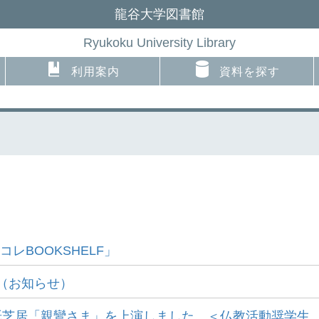
龍谷大学図書館
Ryukoku University Library
利用案内
資料を探す
レBOOKSHELF」
て（お知らせ）
芝居「親鸞さま」を上演しました。＜仏教活動奨学生..