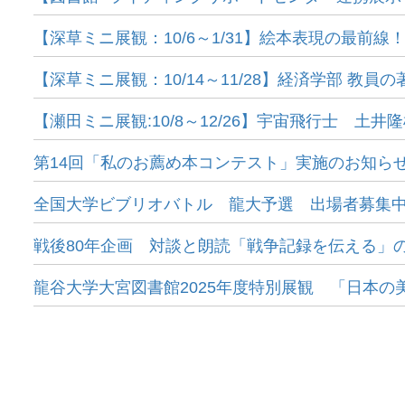
【深草ミニ展観：10/6～1/31】絵本表現の最前線
【深草ミニ展観：10/14～11/28】経済学部 教員の
【瀬田ミニ展観:10/8～12/26】宇宙飛行士 
第14回「私のお薦め本コンテスト」実施のお知ら
全国大学ビブリオバトル 龍大予選 出場者募集中！
戦後80年企画 対談と朗読「戦争記録を伝える」の
龍谷大学大宮図書館2025年度特別展観 「日本の