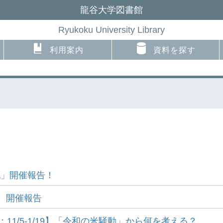
龍谷大学図書館
Ryukoku University Library
利用案内
資料を探す
戦」開催報告！
選 開催報告
1/5-1/19】「令和の米騒動」から何を考える？