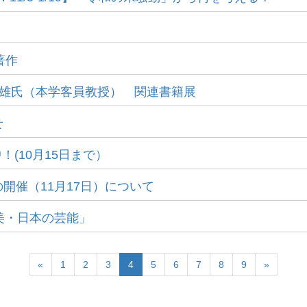
！
著作
土井隆雄氏（本学客員教授） 関連書籍展
せ
(10月15日まで）
開催（11月17日）について
美・日本の芸能」
«
1
2
3
4
5
6
7
8
9
»