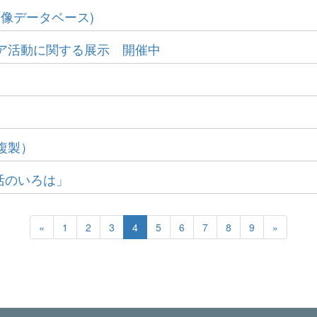
画像データベース)
ア活動に関する展示 開催中
複製）
活のいろは」
«
1
2
3
4
5
6
7
8
9
»