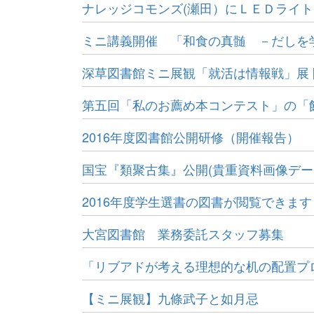
ナレッジコモンズ(瀬田）にＬＥＤライ
ミニ講義開催 「和食の真髄 －だしを学ぶ－」
深草図書館ミニ展観「就活は情報戦」展
第五回「私のお薦め本コンテスト」の「
2016年度図書館公開研修（開催報告）
国宝『類聚古集』公開(貴重資料画像デー
2016年度学生選書の図書が閲覧できます
大宮図書館 業務委託スタッフ募集
「リブアドが考える理想的な机の配置プ
【ミニ展観】九條武子と如月忌