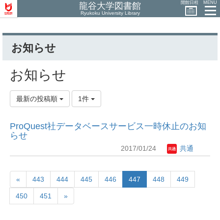
開館日程
MENU
龍谷大学図書館
Ryukoku University Library
お知らせ
お知らせ
最新の投稿順
1件
ProQuest社データベースサービ​ス一時休止のお知
らせ
2017/01/24
共通
«
443
444
445
446
447
448
449
450
451
»